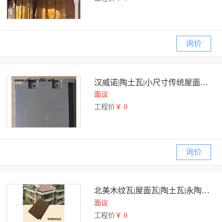
询价
汉威诺|陶土瓦|小尺寸传统屋面瓦|上海永陶建材
面议
工程价
￥ 0
询价
北美木纹瓦|屋面瓦|陶土瓦|永陶建材出品
面议
工程价
￥ 0