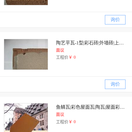
询价
陶艺平瓦-1型|彩石砖|外墙砖|上海永陶建材
面议
工程价
￥ 0
询价
鱼鳞瓦|彩色屋面瓦|陶瓦|屋面彩瓦|上海永陶建材
面议
工程价
￥ 0